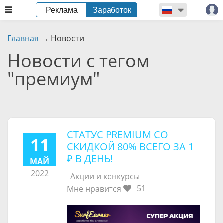
Реклама
Заработок
Главная
→
Новости
Новости с тегом
"премиум"
СТАТУС PREMIUM СО
11
СКИДКОЙ 80% ВСЕГО ЗА
1
₽
В ДЕНЬ!
МАЙ
2022
Акции и конкурсы
51
Мне нравится